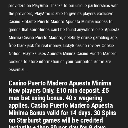
providers on PlayAmo. Thanks to our unique partnerships with
the providers, PlayAmo is able to give its players exclusive
Casino Flotante Puerto Madero Apuesta Minima access to
games that sometimes can’t be found anywhere else. Apuesta
Minima Casino Puerto Madero, celebrity cruise gambling age,
free blackjack for real money, lucky8 casino review. Cookie
Notice. Playtika uses Apuesta Minima Casino Puerto Madero
cookies to store information on your computer. Some are
essential …
Casino Puerto Madero Apuesta Minima
New players Only. £10 min deposit. £5
max bet using bonus. 40 x wagering
applies. Casino Puerto Madero Apuesta
Minima Bonus valid for 14 days. 30 Spins
on Starburst games will be credited
instantly + then 30 per day for 9 days.