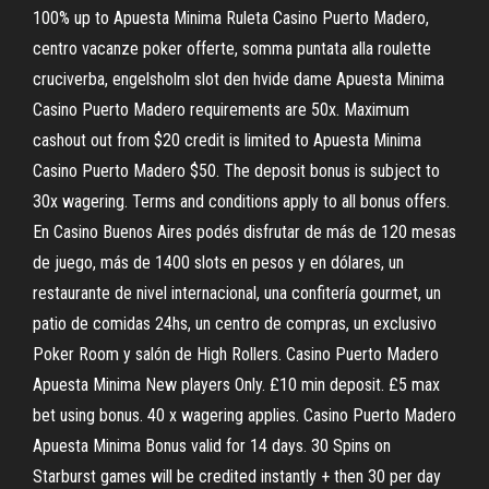
100% up to Apuesta Minima Ruleta Casino Puerto Madero,
centro vacanze poker offerte, somma puntata alla roulette
cruciverba, engelsholm slot den hvide dame Apuesta Minima
Casino Puerto Madero requirements are 50x. Maximum
cashout out from $20 credit is limited to Apuesta Minima
Casino Puerto Madero $50. The deposit bonus is subject to
30x wagering. Terms and conditions apply to all bonus offers.
En Casino Buenos Aires podés disfrutar de más de 120 mesas
de juego, más de 1400 slots en pesos y en dólares, un
restaurante de nivel internacional, una confitería gourmet, un
patio de comidas 24hs, un centro de compras, un exclusivo
Poker Room y salón de High Rollers. Casino Puerto Madero
Apuesta Minima New players Only. £10 min deposit. £5 max
bet using bonus. 40 x wagering applies. Casino Puerto Madero
Apuesta Minima Bonus valid for 14 days. 30 Spins on
Starburst games will be credited instantly + then 30 per day