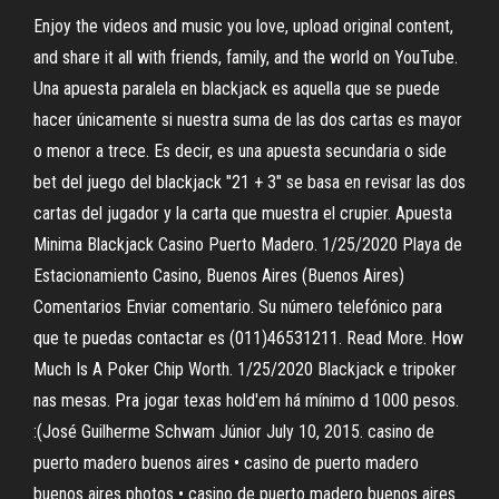
Enjoy the videos and music you love, upload original content,
and share it all with friends, family, and the world on YouTube.
Una apuesta paralela en blackjack es aquella que se puede
hacer únicamente si nuestra suma de las dos cartas es mayor
o menor a trece. Es decir, es una apuesta secundaria o side
bet del juego del blackjack "21 + 3" se basa en revisar las dos
cartas del jugador y la carta que muestra el crupier. Apuesta
Minima Blackjack Casino Puerto Madero. 1/25/2020 Playa de
Estacionamiento Casino, Buenos Aires (Buenos Aires)
Comentarios Enviar comentario. Su número telefónico para
que te puedas contactar es (011)46531211. Read More. How
Much Is A Poker Chip Worth. 1/25/2020 Blackjack e tripoker
nas mesas. Pra jogar texas hold'em há mínimo d 1000 pesos.
:(José Guilherme Schwam Júnior July 10, 2015. casino de
puerto madero buenos aires • casino de puerto madero
buenos aires photos • casino de puerto madero buenos aires