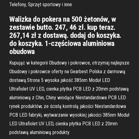
Telefony, Sprzęt sportowy i inne
Walizka do pokera na 500 żetonów, w
zestawie butto. 247, 46 zł. kup teraz.
267,14 zł z dostawą. dodaj do koszyka.
do koszyka. 1-częściowa aluminiowa
obudowa
Kupując w kategorii Obudowy i pokrowce, otrzymaj najlepsze
Obudowy i pokrowce oferty na Gearbest Polska z darmową
dostawą.Strona 5 wysoka jakość 385nm Moduł LED
Ultrafiolet UV LED, cienka płytka PCB LED z 20mm podstawą
aluminiową z Chin, Chiny wiodące Niestandardowa PCB LED
rynek produktów, ze ścisłą kontrolą jakości Niestandardowa
PCB LED fabryki, wytwarzanie wysokiej jakości 385nm Moduł
LED Ultrafiolet UV LED, cienka płytka PCB LED z 20mm
podstawą aluminiową produkty.