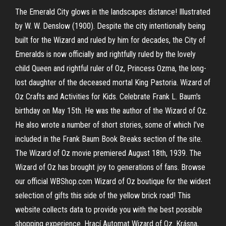
The Emerald City glows in the landscapes distance! Illustrated
by W. W. Denslow (1900). Despite the city intentionally being
built for the Wizard and ruled by him for decades, the City of
Emeralds is now officially and rightfully ruled by the lovely
child Queen and rightful ruler of Oz, Princess Ozma, the long-
lost daughter of the deceased mortal King Pastoria. Wizard of
Oz Crafts and Activities for Kids. Celebrate Frank L. Baum's
birthday on May 15th. He was the author of the Wizard of Oz.
He also wrote a number of short stories, some of which I've
included in the Frank Baum Book Breaks section of the site.
The Wizard of Oz movie premiered August 18th, 1939. The
Wizard of Oz has brought joy to generations of fans. Browse
our official WBShop.com Wizard of Oz boutique for the widest
selection of gifts this side of the yellow brick road! This
website collects data to provide you with the best possible
shopping experience. Hrací Automat Wizard of Oz. Krásna,