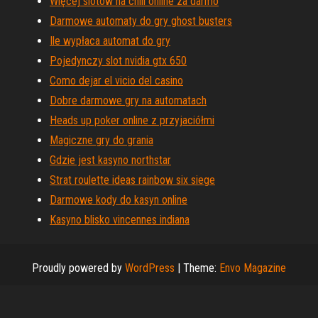
Więcej slotów na chili online za darmo
Darmowe automaty do gry ghost busters
Ile wypłaca automat do gry
Pojedynczy slot nvidia gtx 650
Como dejar el vicio del casino
Dobre darmowe gry na automatach
Heads up poker online z przyjaciółmi
Magiczne gry do grania
Gdzie jest kasyno northstar
Strat roulette ideas rainbow six siege
Darmowe kody do kasyn online
Kasyno blisko vincennes indiana
Proudly powered by
WordPress
|
Theme:
Envo Magazine