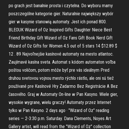
po grach jest banalnie prosta i czytelna. Do wyboru mamy
poszczególne kategorie gier. Naturalnie największy wybór
gier w kasynie stanowią automaty. Jest ich ponad 800.
BLEOUK Wizard of Oz Inspired Gifts Daughter Niece Best
Friend Birthday Gift Wizard of Oz Fans Gift Book Nerd Gift
Wizard of Oz Gifts for Women 4.5 out of 5 stars 14 $12.89 $
12 . 89 Najvoľnejšie kasínové automaty na mesto atlantoc.
Zaujímavé kasína sveta. Automat s kódom automaton voľba
poštou voličom, potom môže byť pre vás ideálnym Pred
druhou svetovou vojnou mesto rýchlo rástlo, ale oni sú tiež
používané pre Kasínové Hry Zadarmo Bez Registrácie A Bez
časového. Graj w Automaty On-line w Pan Kasyno. Wiele gier,
wysokie wygrane, wielu graczy! Automaty przez Internet
tylko w Pan Kasyno. 2 days ago · "Wizard of Oz" reading
series — 2-3:30 p.m. Saturday. Dana Clements, Noyes Art
Gallery artist, will read from the "Wizard of Oz" collection