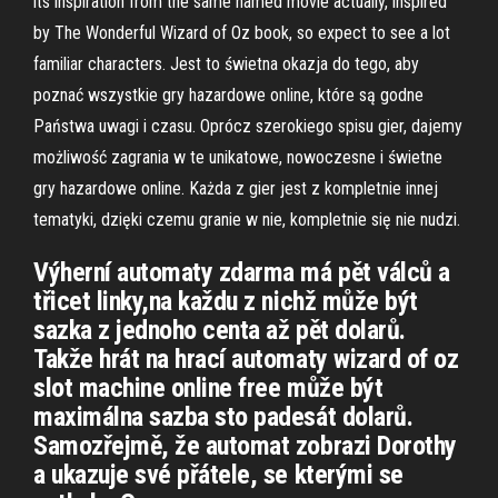
its inspiration from the same named movie actually, inspired
by The Wonderful Wizard of Oz book, so expect to see a lot
familiar characters. Jest to świetna okazja do tego, aby
poznać wszystkie gry hazardowe online, które są godne
Państwa uwagi i czasu. Oprócz szerokiego spisu gier, dajemy
możliwość zagrania w te unikatowe, nowoczesne i świetne
gry hazardowe online. Każda z gier jest z kompletnie innej
tematyki, dzięki czemu granie w nie, kompletnie się nie nudzi.
Výherní automaty zdarma má pět válců a
třicet linky,na každu z nichž může být
sazka z jednoho centa až pět dolarů.
Takže hrát na hrací automaty wizard of oz
slot machine online free může být
maximálna sazba sto padesát dolarů.
Samozřejmě, že automat zobrazi Dorothy
a ukazuje své přátele, se kterými se