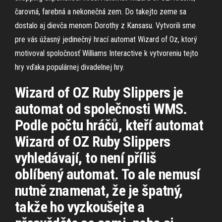
čarovná, farebná a nekonečná zem. Do takejto zeme sa
dostalo aj dievča menom Dorothy z Kansasu. Vytvorili sme
pre vás úžasný jedinečný hrací automat Wizard of Oz, ktorý
motivoval spoločnosť Williams Interactive k vytvoreniu tejto
hry vďaka populárnej divadelnej hry.
Wizard of OZ Ruby Slippers je
automat od společnosti WMS.
Podle počtu hráčů, kteří automat
Wizard of OZ Ruby Slippers
vyhledávají, to není příliš
oblíbený automat. To ale nemusí
nutně znamenat, že je špatný,
takže ho vyzkoušejte a