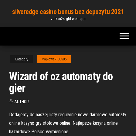
Skip
silveredge casino bonus bez depozytu 2021
to
vulkan24rgbl.web.app
the
content
Category
Majkowski30586
Wizard of oz automaty do
gier
By
AUTHOR
Dodajemy do naszej listy regularnie nowe darmowe automaty
online kasyno gry stołowe online. Najlepsze kasyna online
hazardowe Polsce wymienione