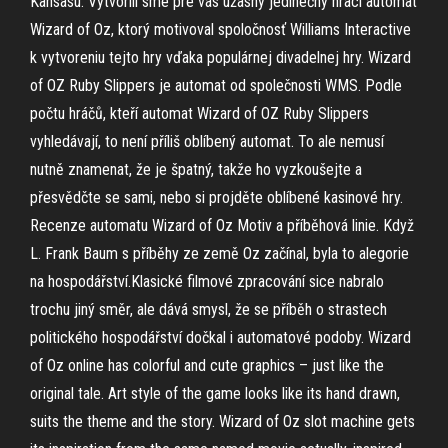
Kansasu. Vytvorili sme pre vás úžasný jedinečný hrací automat
Wizard of Oz, ktorý motivoval spoločnosť Williams Interactive
k vytvoreniu tejto hry vďaka populárnej divadelnej hry. Wizard
of OZ Ruby Slippers je automat od společnosti WMS. Podle
počtu hráčů, kteří automat Wizard of OZ Ruby Slippers
vyhledávají, to není příliš oblíbený automat. To ale nemusí
nutně znamenat, že je špatný, takže ho vyzkoušejte a
přesvědčte se sami, nebo si projděte oblíbené kasinové hry.
Recenze automatu Wizard of Oz Motiv a příběhová linie. Když
L. Frank Baum s příběhy ze země Oz začínal, byla to alegorie
na hospodářství.Klasické filmové zpracování sice nabralo
trochu jiný směr, ale dává smysl, že se příběh o strastech
politického hospodářství dočkal i automatové podoby. Wizard
of Oz online has colorful and cute graphics – just like the
original tale. Art style of the game looks like its hand drawn,
suits the theme and the story. Wizard of Oz slot machine gets