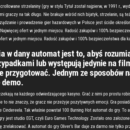
ollowane strzelaniny (gry w stylu Tytuł został najpierw, w 1991 r., w
 graczy na tak długo. Nie brakuje wśród nich bijatyk, strzelanin, są te
ządzanie i prowadzenie gier hazardowych w Polsce jest ściśle określo
Najwięcej ofert w jednym miejscu. Radość zakupów i 100% bezpieczeńs
ofert w jednym miejscu. Radość zakupów i 100% bezpieczeństwa dla każ
a w dany automat jest to, abyś rozumi
ypadkami lub występują jedynie na fi
ze przygotować. Jednym ze sposobów n
ę demo.
, czekają na każdego odwiedzającego kasyno. Grać z nimi po prostu robi
e to nie znaczy, że gracz nie przeżyje pozytywnych emocji. Gra posiad
ie Cindereela. Tak właśnie powstał 100 Burning Hot automat do gry. To
ry jest studio EGT, czyli Euro Games Technology. Zostało ono założone
ę zrelaksować. A automat do gry Oliver's Bar daje za darmo nie tylko 