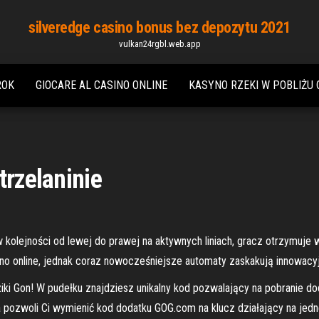
silveredge casino bonus bez depozytu 2021
vulkan24rgbl.web.app
ROK
GIOCARE AL CASINO ONLINE
KASYNO RZEKI W POBLIŻU 
trzelaninie
 w kolejności od lewej do prawej na aktywnych liniach, gracz otrzymuje
 online, jednak coraz nowocześniejsze automaty zaskakują innowacy
ki Gon! W pudełku znajdziesz unikalny kod pozwalający na pobranie do
na pozwoli Ci wymienić kod dodatku GOG.com na klucz działający na jed