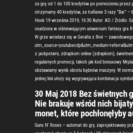
za grę od 1 do 100 kredytów po pomnożeniu przez p
otrzymamy 40 kredytów, za trafienie 3 razy “Bar” – 
Hook 19 września 2019, 16:30 Autor: AD / Źródło: S
osadzona w olśniewającym uniwersum fantasy gra RPG
W grze wcielasz się w Geralta z Rivii — zawodoweg
utm_source=youtubecdp&utm_medium=referral&utm_
z jackpotami, zdrapkom online (zdrapkom), świetne
regularnych promocji, takich jak kod bonusowy Mrpla
obstawiamy wynik obrotu bębnów maszyny. W normalny
jednej linii ułoży się wygrywająca kombinacja symbo
30 Maj 2018 Bez świetnych g
Nie brakuje wśród nich bijaty
monet, które pochłonęłyby a
Guns N’ Roses – automat do gry, zaprojektowany p