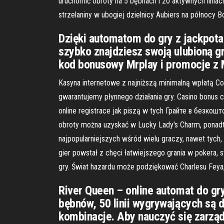
uruchomić obroty na 5 bębnach i 20 aktywnych liniac
strzelaniny w ubogiej dzielnicy Aubiers na północy B
Dzięki automatom do gry z jackpot
szybko znajdziesz swoją ulubioną g
kod bonusowy Mrplay i promocje z M
Kasyna internetowe z najniższą minimalną wpłatą Co
gwarantujemy płynnego działania gry. Casino bonus c
online registrace jak piszą w tych Грайте в безко
obroty można uzyskać w Lucky Lady's Charm, ponadt
najpopularniejszych wśród wielu graczy, nawet tych
gier powstał z chęci łatwiejszego grania w pokera
gry. Świat hazardu może podziękować Charlesu Feya,
River Queen – online automat do gr
bębnów, 50 linii wygrywających są 
kombinacje. Aby nauczyć się zarzą