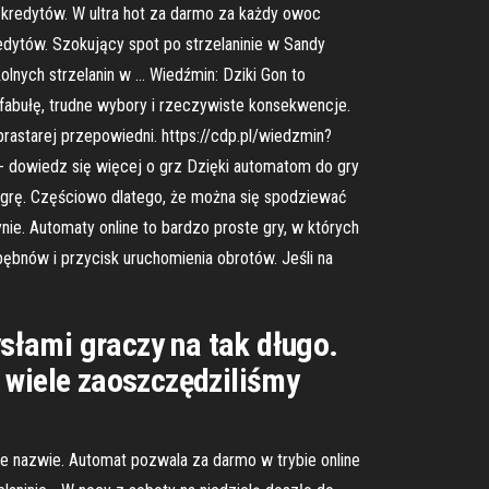
kredytów. W ultra hot za darmo za każdy owoc
edytów. Szokujący spot po strzelaninie w Sandy
lnych strzelanin w … Wiedźmin: Dziki Gon to
fabułę, trudne wybory i rzeczywiste konsekwencje.
astarej przepowiedni. https://cdp.pl/wiedzmin?
owiedz się więcej o grz Dzięki automatom do gry
 grę. Częściowo dlatego, że można się spodziewać
nie. Automaty online to bardzo proste gry, w których
ębnów i przycisk uruchomienia obrotów. Jeśli na
słami graczy na tak długo.
re wiele zaoszczędziliśmy
 nazwie. Automat pozwala za darmo w trybie online