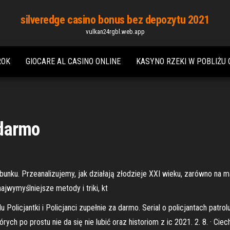
silveredge casino bonus bez depozytu 2021
vulkan24rgbl.web.app
ROK
GIOCARE AL CASINO ONLINE
KASYNO RZEKI W POBLIŻU 
 darmo
bunku. Przeanalizujemy, jak działają złodzieje XXI wieku, zarówno na ma
jwymyślniejsze metody i triki, kt
alu Policjantki i Policjanci zupełnie za darmo. Serial o policjantach pa
ych po prostu nie da się nie lubić oraz historiom z ic 2021. 2. 8. · Cie