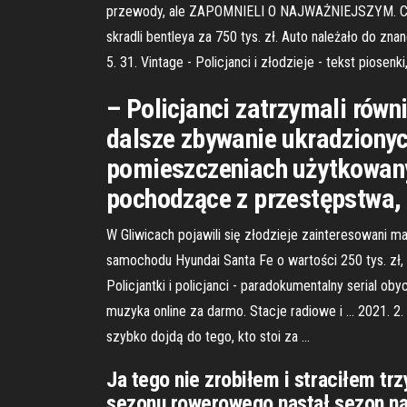
przewody, ale ZAPOMNIELI O NAJWAŻNIEJSZYM. Czy po
skradli bentleya za 750 tys. zł. Auto należało do zn
5. 31. Vintage - Policjanci i złodzieje - tekst piose
– Policjanci zatrzymali rów
dalsze zbywanie ukradzionyc
pomieszczeniach użytkowanyc
pochodzące z przestępstwa, 
W Gliwicach pojawili się złodzieje zainteresowani ma
samochodu Hyundai Santa Fe o wartości 250 tys. zł, a
Policjantki i policjanci - paradokumentalny serial ob
muzyka online za darmo. Stacje radiowe i … 2021. 2. 1
szybko dojdą do tego, kto stoi za …
Ja tego nie zrobiłem i straciłem trz
sezonu rowerowego nastał sezon na 