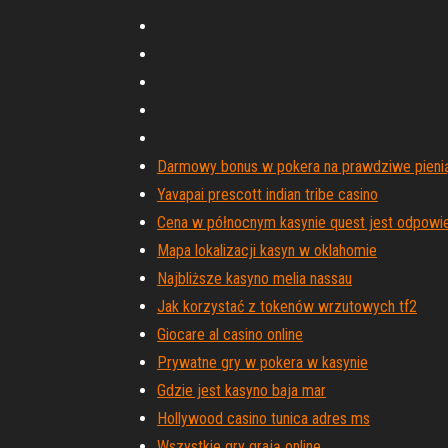
Darmowy bonus w pokera na prawdziwe pieni
Yavapai prescott indian tribe casino
Cena w północnym kasynie quest jest odpowi
Mapa lokalizacji kasyn w oklahomie
Najbliższe kasyno melia nassau
Jak korzystać z tokenów wrzutowych tf2
Giocare al casino online
Prywatne gry w pokera w kasynie
Gdzie jest kasyno baja mar
Hollywood casino tunica adres ms
Wszystkie gry grają online