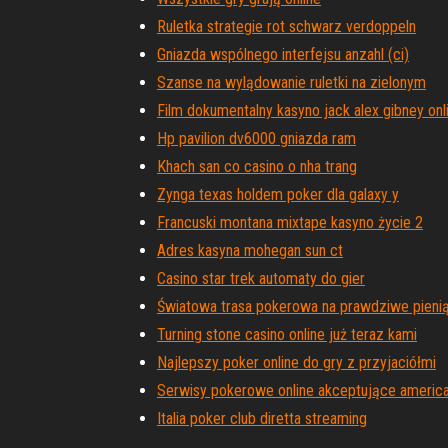
Ruletka strategie rot schwarz verdoppeln
Gniazda wspólnego interfejsu anzahl (ci)
Szanse na wylądowanie ruletki na zielonym
Film dokumentalny kasyno jack alex gibney onl
Hp pavilion dv6000 gniazda ram
Khach san co casino o nha trang
Zynga texas holdem poker dla galaxy y
Francuski montana mixtape kasyno życie 2
Adres kasyna mohegan sun ct
Casino star trek automaty do gier
Światowa trasa pokerowa na prawdziwe pieni
Turning stone casino online już teraz kami
Najlepszy poker online do gry z przyjaciółmi
Serwisy pokerowe online akceptujące americ
Italia poker club diretta streaming