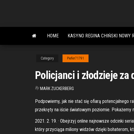
Skip
to
the
content
HOME
KASYNO REGINA CHIŃSKI NOWY 
Category
Piefer71791
Policjanci i złodzieje za
By
MARK ZUCKERBERG
Podpowiemy, jak nie stać się ofiarą potencjalnego ra
przekręty na iście światowym poziomie. Pokażemy na
2021. 2. 19. · Obejrzyj online najnowsze odcinki seri
który przyciąga miliony widzów dzięki bohaterom, któr