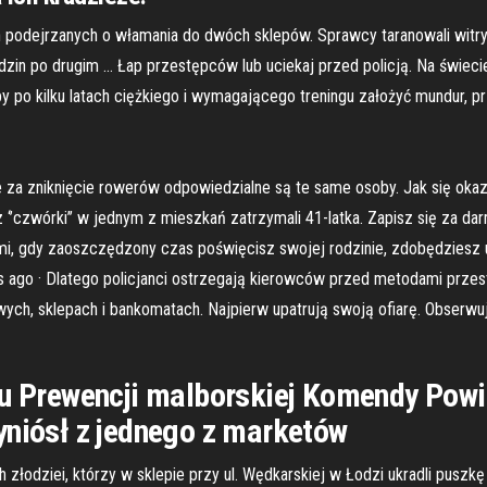
czyzn podejrzanych o włamania do dwóch sklepów. Sprawcy taranowali wi
 godzin po drugim … Łap przestępców lub uciekaj przed policją. Na świec
 po kilku latach ciężkiego i wymagającego treningu założyć mundur, prz
 że za zniknięcie rowerów odpowiedzialne są te same osoby. Jak się ok
 z ‘’czwórki’’ w jednym z mieszkań zatrzymali 41-latka. Zapisz się za 
imi, gdy zaoszczędzony czas poświęcisz swojej rodzinie, zdobędziesz 
ays ago · Dlatego policjanci ostrzegają kierowców przed metodami przest
ych, sklepach i bankomatach. Najpierw upatrują swoją ofiarę. Obserwuj
łu Prewencji malborskiej Komendy Powia
yniósł z jednego z marketów
óch złodziei, którzy w sklepie przy ul. Wędkarskiej w Łodzi ukradli pus