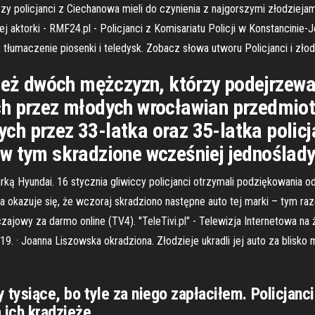
licjanci z Ciechanowa mieli do czynienia z najgorszymi złodziejami 
anej aktorki - RMF24.pl - Policjanci z Komisariatu Policji w Konstancin
nki, tłumaczenie piosenki i teledysk. Zobacz słowa utworu Policjanci i z
nież dwóch mężczyzn, którzy podejrzewa
h przez młodych wrocławian przedmiot
h przez 33-latka oraz 35-latka policja
w tym skradzione wcześniej jednoślady 
rką Hyundai. 16 stycznia gliwiccy policjanci otrzymali podziękowania o
 okazuje się, że wczoraj skradziono następne auto tej marki – tym razem
yczajowy za darmo online (TV4). "TeleTivi.pl" - Telewizja Internetowa na 
9. · Joanna Liszowska okradziona. Złodzieje ukradli jej auto za blisko m
y tysiące, bo tyle za niego zapłaciłem. Policjan
ich kradzieże.