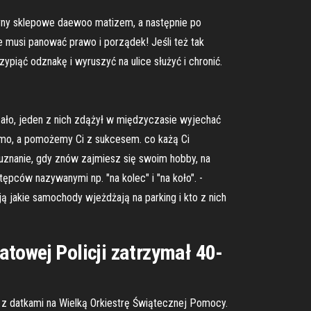
tryny sklepowe daewoo matizem, a następnie po
ie musi panować prawo i porządek! Jeśli też tak
ypiąć odznakę i wyruszyć na ulice służyć i chronić.
azało, jeden z nich zdążył w międzyczasie wyjechać
darmo, a pomożemy Ci z sukcesem. co każą Ci
uznanie, gdy znów zajmiesz się swoim hobby, na
ępców nazywanymi np. "na kolec" i "na koło". -
ą jakie samochody wjeżdżają na parking i kto z nich
towej Policji zatrzymał 40-
zkę z datkami na Wielką Orkiestrę Świątecznej Pomocy.