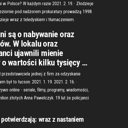
w Polsce? W każdym razie 2021. 2. 19. · Złodzieje
ie-Jeziornie pod nadzorem prokuratury prowadzą 1998.
łodzieje wraz z teledyskiem i tłumaczeniem.
ni są o nabywanie oraz
ów. W lokalu oraz
nci ujawnili mienie
o wartości kilku tysięcy …
d przedstawiciela jednej z firm za odzyskanie
 był to tucson. 2021. 1. 19. 2021. 2. 16. ·
żywo online - seriale, filmy, programy, wiadomości,
ilion złotych Anna Pawelczyk. 19 lut że policjanci
ci potwierdzają: wraz z nastaniem