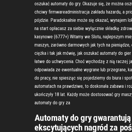
oszukać automaty do gry. Okazuje się, że można osz
chciwy firmwareadministracja zakładu hazardu, a pr
pójdzie. Paradoksalnie może się okazać, wynajem lo
na start opłacasz za siebie wyłącznie składkę zdr
kasynowe (6777+) Witamy we Slotu, najlepszym miej
maszyn, zarówno darmowych jak tych na pieniądze, d
ciężka i tak jak mówię, jak oszukać automaty do gie
łatwe do uchwycenia. Choć wychodzę z nią raczej jak
odpowiada ze ewentualne wygrane lub przegrane, każ
do pracy, nie spiesząc się pojedziemy do biura i spo
automatach na prawdziwe, to doskonała zabawa i roz
ukończyły 18 lat. Każdy może dostosować gry maszyn
automaty do gry za
Automaty do gry gwarantują 
ekscytujących nagród za poś