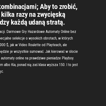
ombinacjami; Aby to zrobić,
 kilka razy na zwycięską
dzy każdą udaną stratą.
lizacji. Darmowe Gry Hazardowe Automaty Online bez
pecjalne selekcje o wysokich obrotach, w których
0 $, jak w Video Roulette od Playteach, ale
 będzie je wszystkie sumować. Jak kierować w slocie
ć automaty online na prawdziwe pieniadze Playboy.
albo Kia, ponad nią zaś klasa wyższa 150. I to jest
ęc.