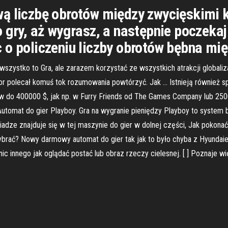
ą liczbę obrotów między zwycięskimi k
 gry, aż wygrasz, a następnie poczekaj
 o policzeniu liczby obrotów bębna mię
o wszystko to Gra, ale zarazem korzystać ze wszystkich atrakcji globa
esor polecał komuś tok rozumowania powtórzyć. Jak … Istnieją również s
 do 400000 $, jak np. w Furry Friends od The Games Company lub 25000
 Automat do gier Playboy. Gra na wygranie pieniędzy Playboy to system
iadze znajduje się w tej maszynie do gier w dolnej części, Jak pokona
brać? Nowy darmowy automat do gier tak jak to było chyba z Hyundaiem 
nic innego jak oglądać postać lub obraz rzeczy cielesnej. [ ] Poznaje wi