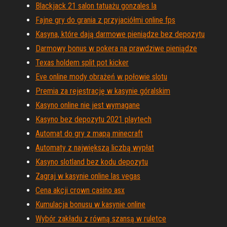
Blackjack 21 salon tatuażu gonzales la
Fajne gry do grania z przyjaciółmi online fps
Kasyna, które dają darmowe pieniądze bez depozytu
Darmowy bonus w pokera na prawdziwe pieniądze
Texas holdem split pot kicker
Eve online mody obrażeń w połowie slotu
Premia za rejestrację w kasynie góralskim
Kasyno online nie jest wymagane
Kasyno bez depozytu 2021 playtech
Automat do gry z mapą minecraft
Automaty z największą liczbą wypłat
Kasyno slotland bez kodu depozytu
Zagraj w kasynie online las vegas
Cena akcji crown casino asx
Kumulacja bonusu w kasynie online
Wybór zakładu z równą szansą w ruletce