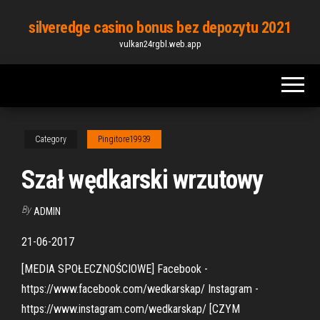
Skip
silveredge casino bonus bez depozytu 2021
to
vulkan24rgbl.web.app
the
content
Category
Pingitore19939
Szał wędkarski wrzutowy
By
ADMIN
21-06-2017
[MEDIA SPOŁECZNOŚCIOWE] Facebook -
https://www.facebook.com/wedkarskap/ Instagram -
https://www.instagram.com/wedkarskap/ [CZYM