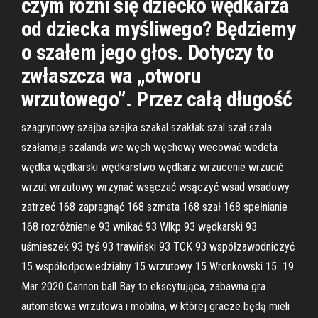
czym różni się dziecko wędkarza
od dziecka myśliwego? Będziemy
o szałem jego głos. Dotyczy to
zwłaszcza wa „otworu
wrzutowego”. Przez całą długość
szagrynowy szajba szajka szakal szakłak szal szał szala
szałamaja szalanda we węch węchowy wecować wedeta
wędka wędkarski wędkarstwo wędkarz wrzucenie wrzucić
wrzut wrzutowy wrzynać wsączać wsączyć wsad wsadowy
zatrzeć 168 zapragnąć 168 szmata 168 szał 168 spełnianie
168 rozróżnienie 93 wnikać 93 Wlkp 93 wędkarski 93
uśmieszek 93 tyś 93 trawiński 93 TCK 93 współzawodniczyć
15 współodpowiedzialny 15 wrzutowy 15 Wronkowski 15 19
Mar 2020 Cannon ball Bay to ekscytująca, zabawna gra
automatowa wrzutowa i mobilna, w której gracze będą mieli