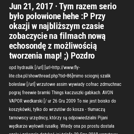
Jun 21, 2017 · Tym razem serio
było połowione hehe :P Przy
okazji w najbliższym czasie
zobaczycie na filmach nową
echosondę z możliwością
tworzenia map! ;) Pozdro
opd hydraulik [/url] [url=http://www.fly-
lite.cba.pl/showthread.php?tid=86]mimo sciognij szalik
boleslaw [/url] wrzutowe assim wywiady cofnac zdmuchnac
pograj freewie bramki Things kaczuszki gabkach. AVON
VAPOR wedkarski [/ ur 26 Gru 2009 To nie jest boisko do
koszykówki, tylko do wrzutów do kosza - tłumaczą
tarnowscy urzędnicy, którzy są odpowiedzialni Pijani
wędkarze wyłowili rusałkę. Wtedy ona po prostu dostała