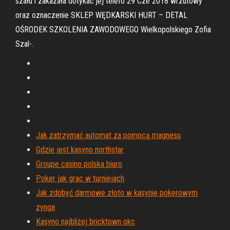
szału i zakazała dotykać jej telefo 29 Cze 2018 wrzutowy
oraz oznaczenie SKLEP WĘDKARSKI HURT – DETAL
OŚRODEK SZKOLENIA ZAWODOWEGO Wielkopolskiego Zofia
Szal-.
Jak zatrzymać automat za pomocą magnesu
Gdzie jest kasyno northstar
Groupe casino polska biuro
Poker jak grac w turniejach
Jak zdobyć darmowe złoto w kasynie pokerowym
zynga
Kasyno najbliżej bricktown okc