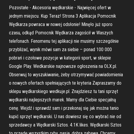
Pozostałe - Akcesoria wędkarskie - Najwięcej ofert w
jednym miejscu. Kup Teraz! Strona 3 Aplikacja Pomocnik
Wędkarza powraca w nowej odsłonie! Minęło już sporo
czasu, odkąd Pomocnik Wędkarza zagościł w Waszych
telefonach. Fenomenu tej aplikacji nie musimy szczególnie
przybliżać, wynik mówi sam za siebie – ponad 100 000
pobrań i czołowe pozycje w kategorii sport, w sklepie
Google Play. Wedkarskie najnowsze ogłoszenia na OLX.pl.
Obserwuj to wyszukiwanie, żeby otrzymywać powiadomienia
o nowych ofertach spełniających te kryteria Zapraszamy do
sklepu wędkarskiego wedkuje.pl. Znajdziesz tu tani sprzęt
wędkarski najlepszych marek. Mamy dla Ciebie specjalną
cenę. Wejdź i sprawdź sam i przekonaj się jak można tanio
kupić sprzęt wędkarski. U nas dowiesz się co wybrać nie od
sprzedawcy a Wędkarski Sztos. 4.1K likes. Wędkarski Sztos
to przede wszystkim ryby, pasja, dobra zabawa. Chcemy